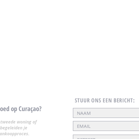
STUUR ONS EEN BERICHT
:
goed op Curaçao?
, tweede woning of
begeleiden je
 aankoopproces.