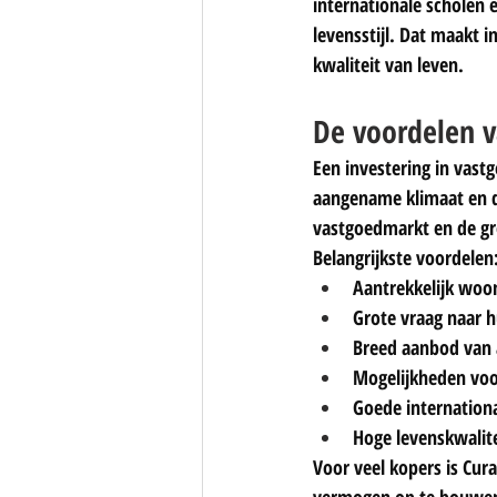
internationale scholen
levensstijl. Dat maakt i
kwaliteit van leven.
De voordelen v
Een investering in vast
aangename klimaat en de
vastgoedmarkt en de gr
Belangrijkste voordelen
Aantrekkelijk woon
Grote vraag naar 
Breed aanbod van 
Mogelijkheden voo
Goede internationa
Hoge levenskwalite
Voor veel kopers is Cu
vermogen op te bouwen, 