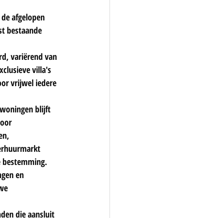
 de afgelopen 
st bestaande 
d, variërend van 
lusieve villa's 
oor vrijwel iedere 
woningen blijft 
oor 
en, 
erhuurmarkt 
he bestemming.
ngen en 
we 
den die aansluit 