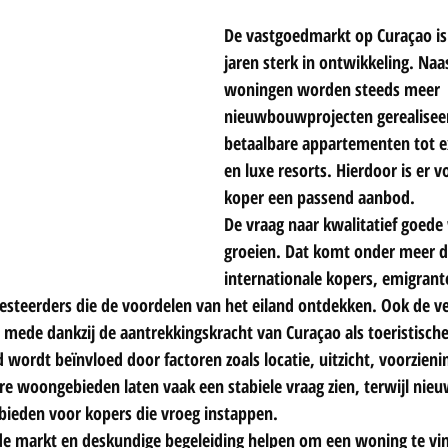
De vastgoedmarkt op Curaçao is
jaren sterk in ontwikkeling. Naa
woningen worden steeds meer 
nieuwbouwprojecten gerealiseer
betaalbare appartementen tot exc
en luxe resorts. Hierdoor is er v
koper een passend aanbod.
De vraag naar kwalitatief goede 
groeien. Dat komt onder meer d
internationale kopers, emigrant
esteerders die de voordelen van het eiland ontdekken. Ook de v
f, mede dankzij de aantrekkingskracht van Curaçao als toeristisc
wordt beïnvloed door factoren zoals locatie, uitzicht, voorzieni
re woongebieden laten vaak een stabiele vraag zien, terwijl nieu
bieden voor kopers die vroeg instappen.
de markt en deskundige begeleiding helpen om een woning te vin