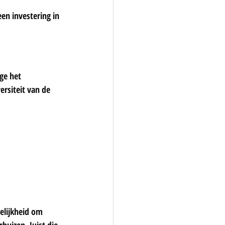
en investering in 
ge het 
rsiteit van de 
elijkheid om 
uizen. Juist die 