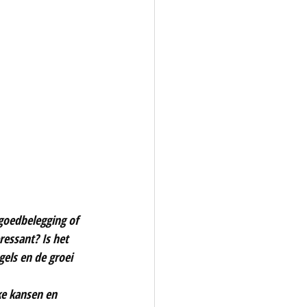
oedbelegging of 
essant? Is het 
els en de groei 
ke kansen en 