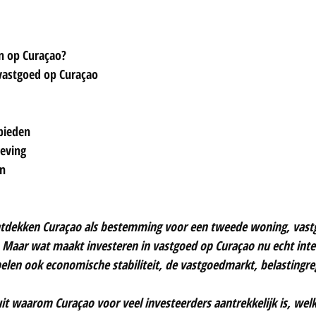
n op Curaçao?
vastgoed op Curaçao
bieden
geving
en
tdekken Curaçao als bestemming voor een tweede woning, vastg
Maar wat maakt investeren in vastgoed op Curaçao nu echt inter
pelen ook economische stabiliteit, de vastgoedmarkt, belastingreg
uit waarom Curaçao voor veel investeerders aantrekkelijk is, wel