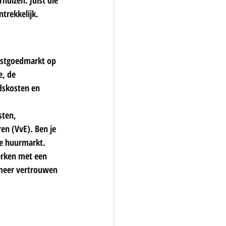
trekkelijk.
vastgoedmarkt op 
e, de 
dskosten en 
ten, 
en (VvE). Ben je 
le huurmarkt.
erken met een 
 meer vertrouwen 