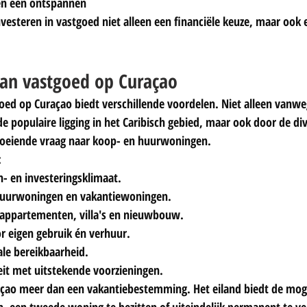
 en een ontspannen 
nvesteren in vastgoed niet alleen een financiële keuze, maar ook e
an vastgoed op Curaçao
goed op Curaçao biedt verschillende voordelen. Niet alleen vanwe
 populaire ligging in het Caribisch gebied, maar ook door de dive
oeiende vraag naar koop- en huurwoningen.
:
- en investeringsklimaat.
huurwoningen en vakantiewoningen.
appartementen, villa's en nieuwbouw.
r eigen gebruik én verhuur.
le bereikbaarheid.
it met uitstekende voorzieningen.
raçao meer dan een vakantiebestemming. Het eiland biedt de mog
een tweede woning te bezitten of uiteindelijk permanent te verh